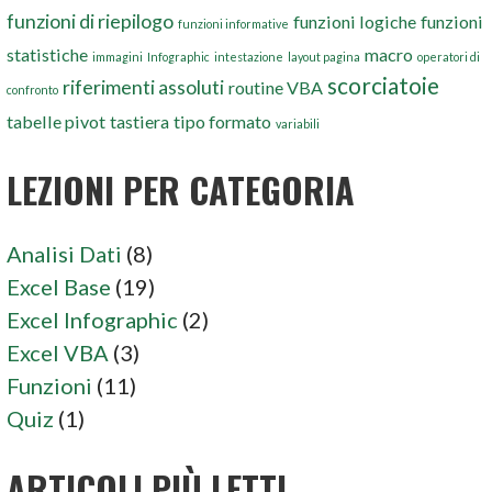
funzioni di riepilogo
funzioni logiche
funzioni
funzioni informative
statistiche
macro
immagini
Infographic
intestazione
layout pagina
operatori di
scorciatoie
riferimenti assoluti
routine VBA
confronto
tabelle pivot
tastiera
tipo formato
variabili
LEZIONI PER CATEGORIA
Analisi Dati
(8)
Excel Base
(19)
Excel Infographic
(2)
Excel VBA
(3)
Funzioni
(11)
Quiz
(1)
ARTICOLI PIÙ LETTI