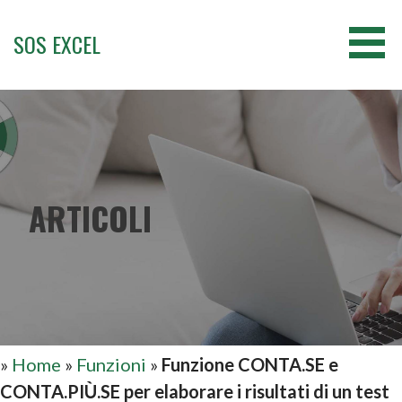
Passa
al
SOS EXCEL
contenuto
ARTICOLI
»
Home
»
Funzioni
»
Funzione CONTA.SE e
CONTA.PIÙ.SE per elaborare i risultati di un test