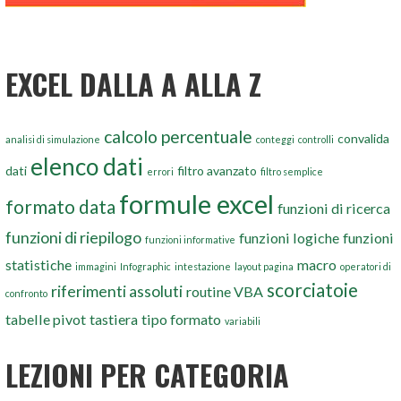
EXCEL DALLA A ALLA Z
calcolo percentuale
convalida
analisi di simulazione
conteggi
controlli
elenco dati
dati
filtro avanzato
errori
filtro semplice
formule excel
formato data
funzioni di ricerca
funzioni di riepilogo
funzioni logiche
funzioni
funzioni informative
statistiche
macro
immagini
Infographic
intestazione
layout pagina
operatori di
scorciatoie
riferimenti assoluti
routine VBA
confronto
tabelle pivot
tastiera
tipo formato
variabili
LEZIONI PER CATEGORIA