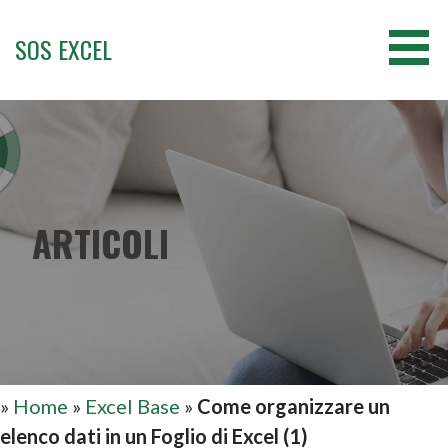
Passa
al
SOS EXCEL
contenuto
ARTICOLI
»
Home
»
Excel Base
»
Come organizzare un
elenco dati in un Foglio di Excel (1)