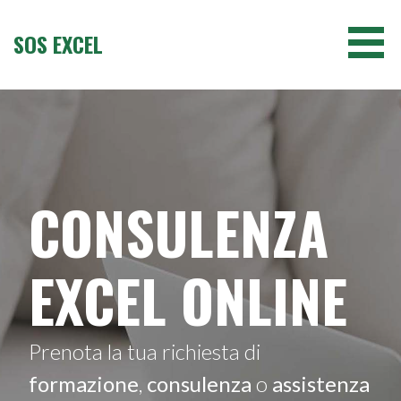
Passa
al
SOS EXCEL
contenuto
CONSULENZA
EXCEL ONLINE
Prenota la tua richiesta di
formazione
,
consulenza
o
assistenza