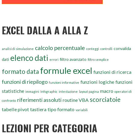
EXCEL DALLA A ALLA Z
calcolo percentuale
convalida
analisi di simulazione
conteggi
controlli
elenco dati
dati
filtro avanzato
errori
filtro semplice
formule excel
formato data
funzioni di ricerca
funzioni di riepilogo
funzioni logiche
funzioni
funzioni informative
statistiche
macro
immagini
Infographic
intestazione
layout pagina
operatori di
scorciatoie
riferimenti assoluti
routine VBA
confronto
tabelle pivot
tastiera
tipo formato
variabili
LEZIONI PER CATEGORIA