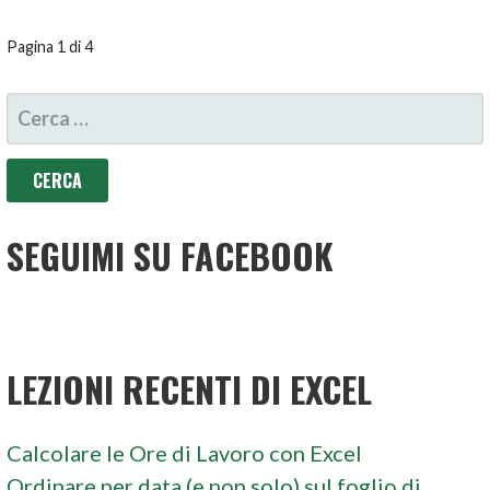
NAVIGAZIONE
Pagina 1 di 4
ARTICOLO
RICERCA
PER:
SEGUIMI SU FACEBOOK
LEZIONI RECENTI DI EXCEL
Calcolare le Ore di Lavoro con Excel
Ordinare per data (e non solo) sul foglio di