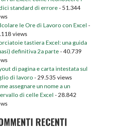
dici standard di errore
- 51.344
ews
lcolare le Ore di Lavoro con Excel
-
.118 views
orciatoie tastiera Excel: una guida
asi) definitiva 2a parte
- 40.739
ews
yout di pagina e carta intestata sul
glio di lavoro
- 29.535 views
me assegnare un nome a un
ervallo di celle Excel
- 28.842
ews
OMMENTI RECENTI