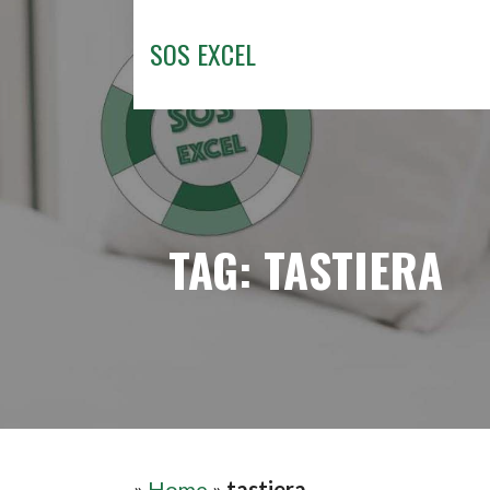
Passa
al
SOS EXCEL
contenuto
TAG: TASTIERA
»
Home
»
tastiera