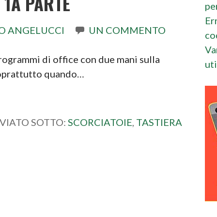
– 1A PARTE
pe
Er
O ANGELUCCI
UN COMMENTO
co
Va
programmi di office con due mani sulla
ut
Soprattutto quando…
VIATO SOTTO:
SCORCIATOIE
,
TASTIERA