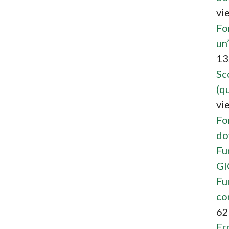
vi
Fo
un
13
Sc
(qu
vi
Fo
do
Fu
G
Fu
co
62
Er