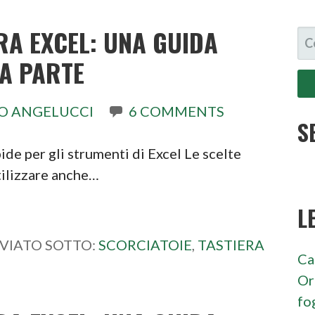
RA EXCEL: UNA GUIDA
RI
PE
3A PARTE
O ANGELUCCI
6 COMMENTS
S
ide per gli strumenti di Excel Le scelte
tilizzare anche…
L
VIATO SOTTO:
SCORCIATOIE
,
TASTIERA
Ca
Or
fo