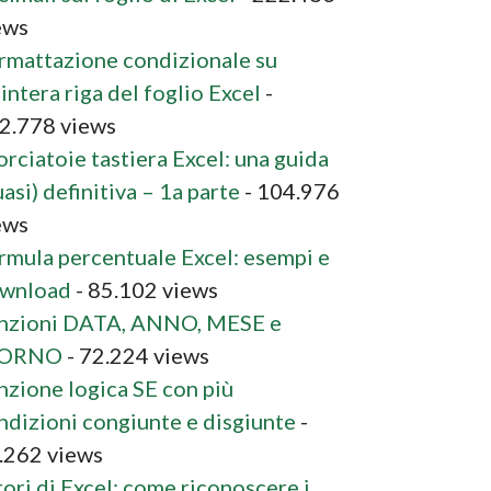
ews
rmattazione condizionale su
’intera riga del foglio Excel
-
2.778 views
orciatoie tastiera Excel: una guida
asi) definitiva – 1a parte
- 104.976
ews
rmula percentuale Excel: esempi e
wnload
- 85.102 views
nzioni DATA, ANNO, MESE e
IORNO
- 72.224 views
nzione logica SE con più
ndizioni congiunte e disgiunte
-
.262 views
rori di Excel: come riconoscere i