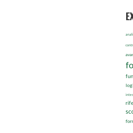
E
anali
contr
ava
f
fun
log
inte
rif
sc
for