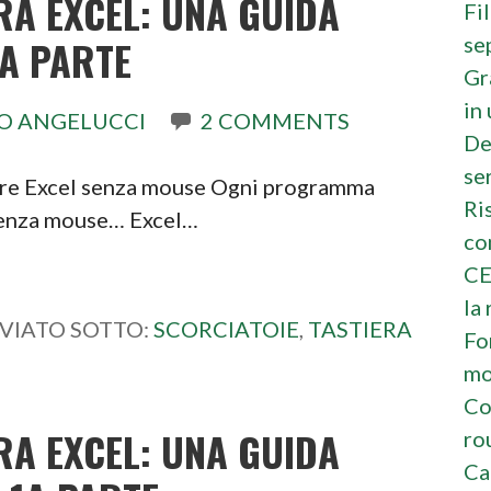
RA EXCEL: UNA GUIDA
Fi
se
2A PARTE
Gr
in
O ANGELUCCI
2 COMMENTS
De
se
are Excel senza mouse Ogni programma
Ri
 senza mouse… Excel…
co
CE
la 
VIATO SOTTO:
SCORCIATOIE
,
TASTIERA
Fo
mo
Co
RA EXCEL: UNA GUIDA
ro
Ca