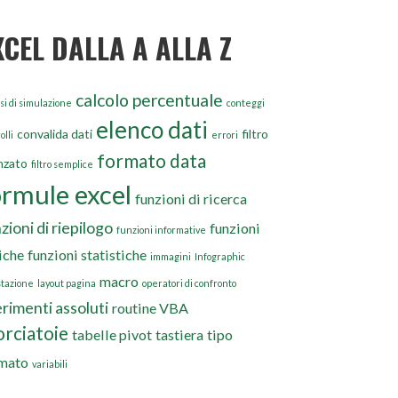
XCEL DALLA A ALLA Z
calcolo percentuale
si di simulazione
conteggi
elenco dati
convalida dati
filtro
olli
errori
formato data
nzato
filtro semplice
ormule excel
funzioni di ricerca
zioni di riepilogo
funzioni
funzioni informative
iche
funzioni statistiche
immagini
Infographic
macro
stazione
layout pagina
operatori di confronto
erimenti assoluti
routine VBA
orciatoie
tabelle pivot
tastiera
tipo
mato
variabili