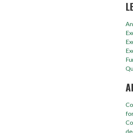
L
An
Ex
Ex
Ex
Fu
Qu
A
Co
fo
Co
de