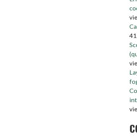
co
vi
Ca
41
Sc
(qu
vi
La
fo
Co
int
vi
C