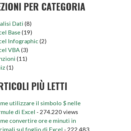
EZIONI PER CATEGORIA
alisi Dati
(8)
cel Base
(19)
cel Infographic
(2)
cel VBA
(3)
nzioni
(11)
iz
(1)
RTICOLI PIÙ LETTI
me utilizzare il simbolo $ nelle
rmule di Excel
- 274.220 views
me convertire ore e minuti in
cimali sul foglio di Excel
- 222.483