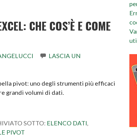
pe
Er
EXCEL: CHE COS’È E COME
co
Va
ut
ANGELUCCI
LASCIA UN
ella pivot: uno degli strumenti più efficaci
re grandi volumi di dati.
IVIATO SOTTO:
ELENCO DATI
,
LE PIVOT