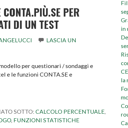
Fi
E CONTA.PIÙ.SE PER
se
Gr
TI DI UN TEST
in
De
ANGELUCCI
LASCIA UN
se
Ri
co
 modello per questionari / sondaggi e
CE
Excel e le funzioni CONTA.SE e
la 
Fo
mo
Co
IATO SOTTO:
CALCOLO PERCENTUALE
,
ro
LOGO
,
FUNZIONI STATISTICHE
Ca