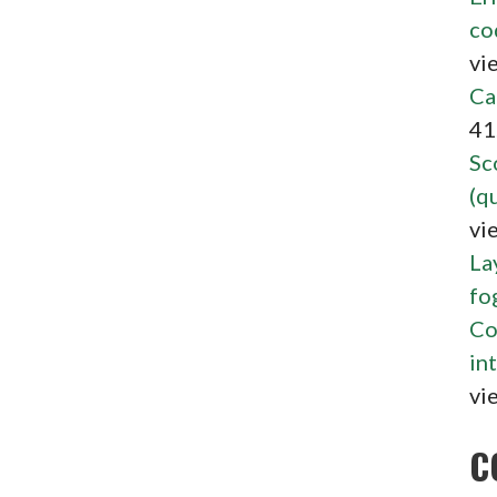
co
vi
Ca
41
Sc
(qu
vi
La
fo
Co
int
vi
C