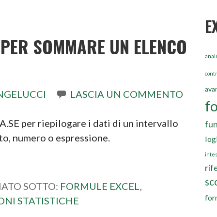
E
 PER SOMMARE UN ELENCO
anali
contr
ava
NGELUCCI
LASCIA UN COMMENTO
f
E per riepilogare i dati di un intervallo
fun
sto, numero o espressione.
log
inte
rif
sc
IATO SOTTO:
FORMULE EXCEL
,
for
ONI STATISTICHE