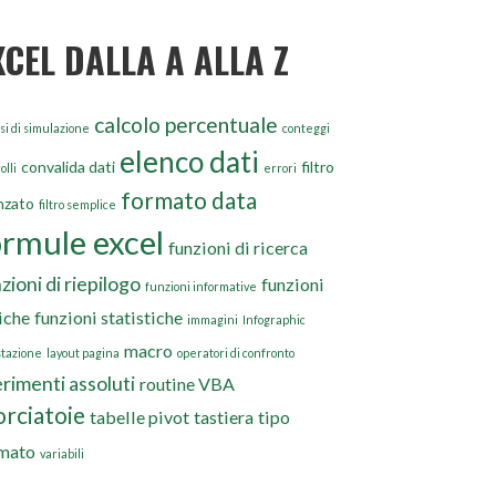
XCEL DALLA A ALLA Z
calcolo percentuale
si di simulazione
conteggi
elenco dati
convalida dati
filtro
olli
errori
formato data
nzato
filtro semplice
ormule excel
funzioni di ricerca
zioni di riepilogo
funzioni
funzioni informative
iche
funzioni statistiche
immagini
Infographic
macro
stazione
layout pagina
operatori di confronto
erimenti assoluti
routine VBA
orciatoie
tabelle pivot
tastiera
tipo
mato
variabili