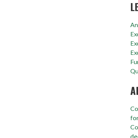
L
An
Ex
Ex
Ex
Fu
Qu
A
Co
fo
Co
de