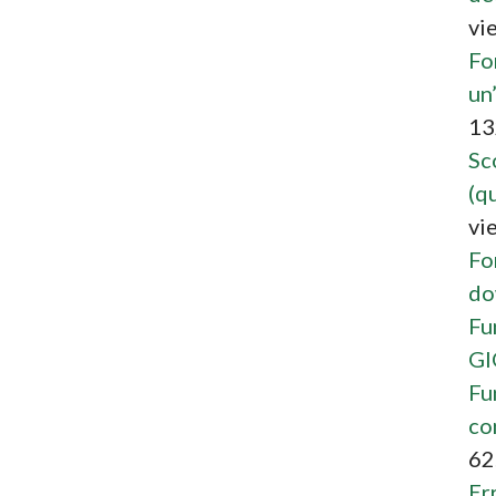
vi
Fo
un
13
Sc
(qu
vi
Fo
do
Fu
G
Fu
co
62
Er