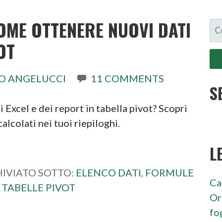
OME OTTENERE NUOVI DATI
RI
PE
OT
O ANGELUCCI
11 COMMENTS
S
Excel e dei report in tabella pivot? Scopri
lcolati nei tuoi riepiloghi.
L
IVIATO SOTTO:
ELENCO DATI
,
FORMULE
Ca
,
TABELLE PIVOT
Or
fo