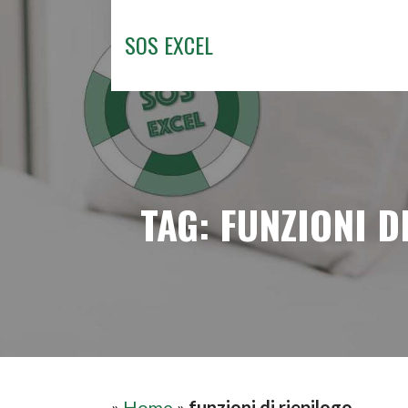
Passa
al
SOS EXCEL
contenuto
TAG: FUNZIONI D
»
Home
»
funzioni di riepilogo