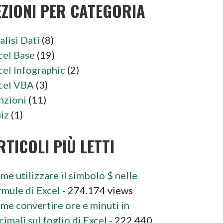
EZIONI PER CATEGORIA
alisi Dati
(8)
cel Base
(19)
cel Infographic
(2)
cel VBA
(3)
nzioni
(11)
iz
(1)
RTICOLI PIÙ LETTI
me utilizzare il simbolo $ nelle
rmule di Excel
- 274.174 views
me convertire ore e minuti in
cimali sul foglio di Excel
- 222.440