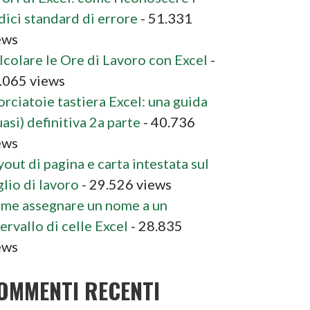
dici standard di errore
- 51.331
ews
lcolare le Ore di Lavoro con Excel
-
.065 views
orciatoie tastiera Excel: una guida
asi) definitiva 2a parte
- 40.736
ews
yout di pagina e carta intestata sul
glio di lavoro
- 29.526 views
me assegnare un nome a un
ervallo di celle Excel
- 28.835
ews
OMMENTI RECENTI