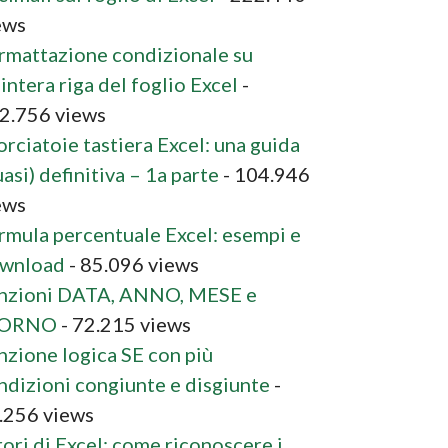
ews
rmattazione condizionale su
’intera riga del foglio Excel
-
2.756 views
orciatoie tastiera Excel: una guida
asi) definitiva – 1a parte
- 104.946
ews
rmula percentuale Excel: esempi e
wnload
- 85.096 views
nzioni DATA, ANNO, MESE e
IORNO
- 72.215 views
nzione logica SE con più
ndizioni congiunte e disgiunte
-
.256 views
rori di Excel: come riconoscere i