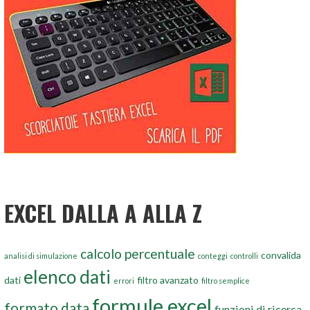
EXCEL DALLA A ALLA Z
calcolo percentuale
convalida
analisi di simulazione
conteggi
controlli
elenco dati
dati
filtro avanzato
errori
filtro semplice
formule excel
formato data
funzioni di ricerca