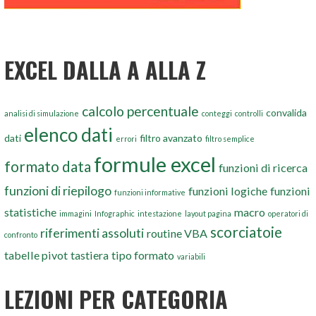
EXCEL DALLA A ALLA Z
calcolo percentuale
convalida
analisi di simulazione
conteggi
controlli
elenco dati
dati
filtro avanzato
errori
filtro semplice
formule excel
formato data
funzioni di ricerca
funzioni di riepilogo
funzioni logiche
funzioni
funzioni informative
statistiche
macro
immagini
Infographic
intestazione
layout pagina
operatori di
scorciatoie
riferimenti assoluti
routine VBA
confronto
tabelle pivot
tastiera
tipo formato
variabili
LEZIONI PER CATEGORIA