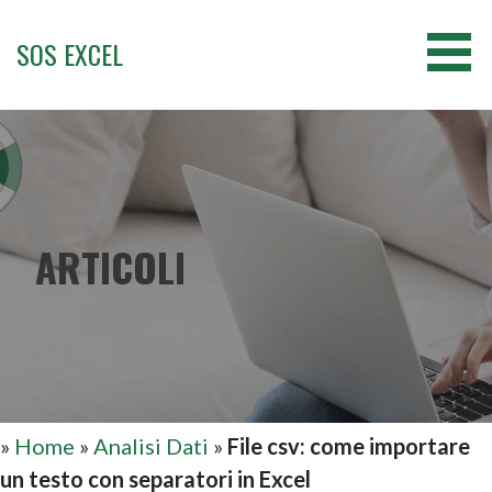
Passa
al
SOS EXCEL
contenuto
ARTICOLI
»
Home
»
Analisi Dati
»
File csv: come importare
un testo con separatori in Excel