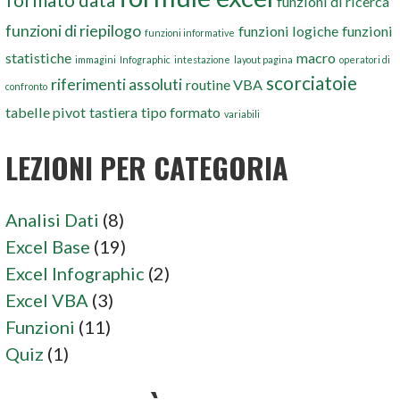
formato data
funzioni di ricerca
funzioni di riepilogo
funzioni logiche
funzioni
funzioni informative
statistiche
macro
immagini
Infographic
intestazione
layout pagina
operatori di
scorciatoie
riferimenti assoluti
routine VBA
confronto
tabelle pivot
tastiera
tipo formato
variabili
LEZIONI PER CATEGORIA
Analisi Dati
(8)
Excel Base
(19)
Excel Infographic
(2)
Excel VBA
(3)
Funzioni
(11)
Quiz
(1)