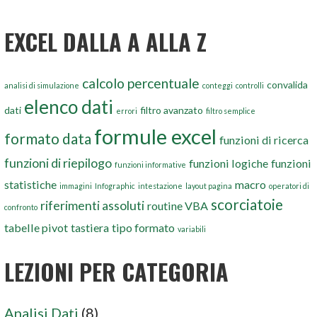
EXCEL DALLA A ALLA Z
calcolo percentuale
convalida
analisi di simulazione
conteggi
controlli
elenco dati
dati
filtro avanzato
errori
filtro semplice
formule excel
formato data
funzioni di ricerca
funzioni di riepilogo
funzioni logiche
funzioni
funzioni informative
statistiche
macro
immagini
Infographic
intestazione
layout pagina
operatori di
scorciatoie
riferimenti assoluti
routine VBA
confronto
tabelle pivot
tastiera
tipo formato
variabili
LEZIONI PER CATEGORIA
Analisi Dati
(8)