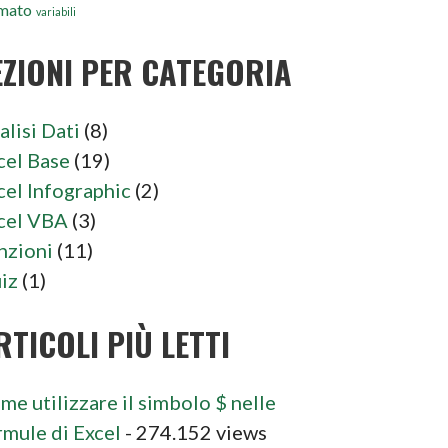
mato
variabili
EZIONI PER CATEGORIA
alisi Dati
(8)
cel Base
(19)
cel Infographic
(2)
cel VBA
(3)
nzioni
(11)
iz
(1)
RTICOLI PIÙ LETTI
me utilizzare il simbolo $ nelle
rmule di Excel
- 274.152 views