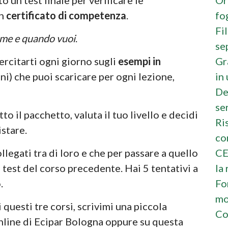
 un test finale per verificare le
fo
un
certificato di competenza
.
Fi
ome e quando vuoi
.
se
Gr
ercitarti ogni giorno sugli
esempi in
in
ni) che puoi scaricare per ogni lezione,
De
se
o il pacchetto, valuta il tuo livello e decidi
Ri
stare.
co
CE
llegati tra di loro e che per passare a quello
la 
 test del corso precedente. Hai 5 tentativi a
Fo
.
mo
 questi tre corsi, scrivimi una piccola
Co
online di Ecipar Bologna oppure su questa