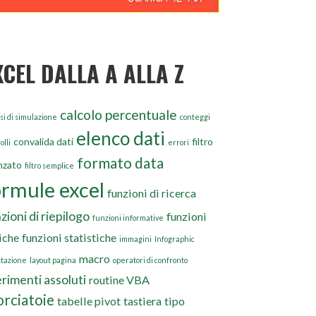
XCEL DALLA A ALLA Z
calcolo percentuale
si di simulazione
conteggi
elenco dati
convalida dati
filtro
olli
errori
formato data
nzato
filtro semplice
ormule excel
funzioni di ricerca
zioni di riepilogo
funzioni
funzioni informative
iche
funzioni statistiche
immagini
Infographic
macro
stazione
layout pagina
operatori di confronto
erimenti assoluti
routine VBA
orciatoie
tabelle pivot
tastiera
tipo