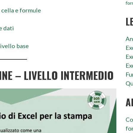
for
i cella e formule
L
e dati
An
livello base
Ex
Ex
Ex
INE – LIVELLO INTERMEDIO
Fu
Qu
A
Co
fo