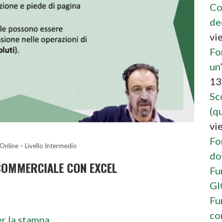
Co
de
vi
Fo
un
13
Sc
(qu
vi
Fo
Online – Livello Intermedio
do
COMMERCIALE CON EXCEL
Fu
G
Fu
co
er la stampa