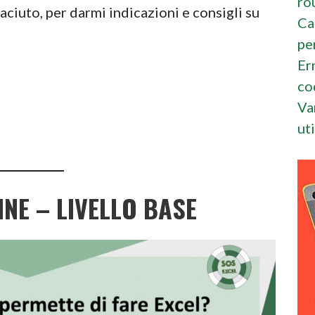
ro
iaciuto, per darmi indicazioni e consigli su
Ca
pe
Er
!
co
Va
ut
INE – LIVELLO BASE