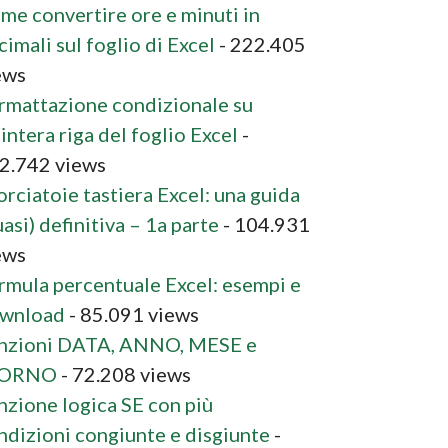
me convertire ore e minuti in
cimali sul foglio di Excel
- 222.405
ews
rmattazione condizionale su
’intera riga del foglio Excel
-
2.742 views
orciatoie tastiera Excel: una guida
asi) definitiva – 1a parte
- 104.931
ews
rmula percentuale Excel: esempi e
wnload
- 85.091 views
nzioni DATA, ANNO, MESE e
IORNO
- 72.208 views
nzione logica SE con più
ndizioni congiunte e disgiunte
-