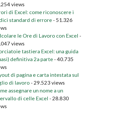
.254 views
rori di Excel: come riconoscere i
dici standard di errore
- 51.326
ews
lcolare le Ore di Lavoro con Excel
-
.047 views
orciatoie tastiera Excel: una guida
asi) definitiva 2a parte
- 40.735
ews
yout di pagina e carta intestata sul
glio di lavoro
- 29.523 views
me assegnare un nome a un
ervallo di celle Excel
- 28.830
ews