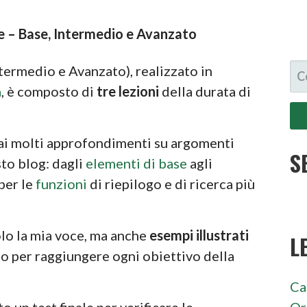
e – Base, Intermedio e Avanzato
RI
termedio e Avanzato), realizzato in
PE
a
, è composto di
tre lezioni
della durata di
rai molti approfondimenti su argomenti
S
sto blog: dagli
elementi di base
agli
per le
funzioni
di riepilogo e di ricerca più
olo la mia voce, ma anche
esempi illustrati
L
o per raggiungere ogni obiettivo della
Ca
Or