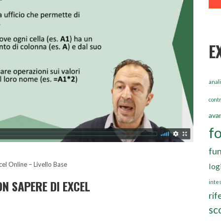
E
anali
contr
ava
f
fun
el Online – Livello Base
log
N SAPERE DI EXCEL
inte
rif
sc