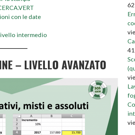
62
 CERCA.VERT
Er
oni con le date
co
vi
 livello intermedio
Ca
41
Sc
INE – LIVELLO AVANZATO
(qu
vi
La
fo
Co
int
vi