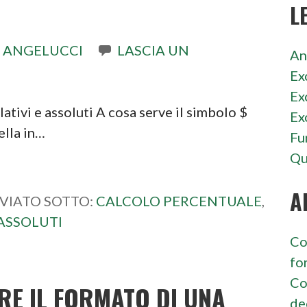
L
 ANGELUCCI
LASCIA UN
An
Ex
Ex
lativi e assoluti A cosa serve il simbolo $
Ex
ella in…
Fu
Qu
A
VIATO SOTTO:
CALCOLO PERCENTUALE
,
ASSOLUTI
Co
fo
Co
RE IL FORMATO DI UNA
de