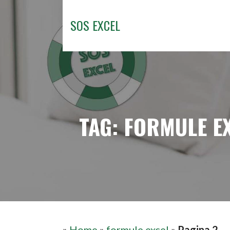
Passa
al
SOS EXCEL
contenuto
TAG: FORMULE E
»
Home
»
formule excel
»
Pagina 2