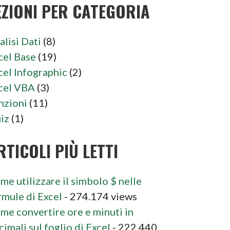
EZIONI PER CATEGORIA
alisi Dati
(8)
cel Base
(19)
cel Infographic
(2)
cel VBA
(3)
nzioni
(11)
iz
(1)
RTICOLI PIÙ LETTI
me utilizzare il simbolo $ nelle
rmule di Excel
- 274.174 views
me convertire ore e minuti in
cimali sul foglio di Excel
- 222.440