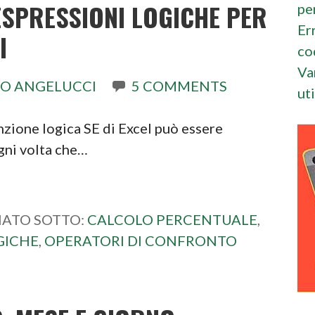
 ESPRESSIONI LOGICHE PER
pe
Er
I
co
Va
O ANGELUCCI
5 COMMENTS
ut
zione logica SE di Excel può essere
Ogni volta che…
IATO SOTTO:
CALCOLO PERCENTUALE
,
GICHE
,
OPERATORI DI CONFRONTO