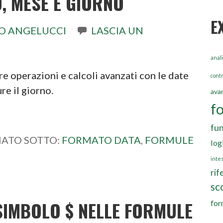
O, MESE E GIORNO
E
O ANGELUCCI
LASCIA UN
anali
re operazioni e calcoli avanzati con le date
contr
re il giorno.
ava
f
fun
IATO SOTTO:
FORMATO DATA
,
FORMULE
log
inte
rif
sc
 SIMBOLO $ NELLE FORMULE
for