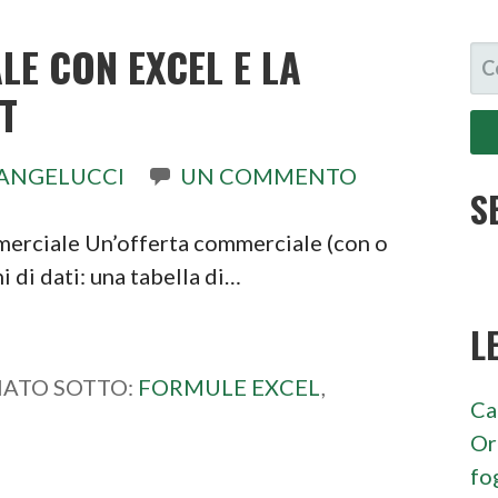
E CON EXCEL E LA
RI
PE
T
ANGELUCCI
UN COMMENTO
S
mmerciale Un’offerta commerciale (con o
 di dati: una tabella di…
L
IATO SOTTO:
FORMULE EXCEL
,
Ca
Or
fo