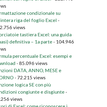
ews
rmattazione condizionale su
’intera riga del foglio Excel
-
2.756 views
orciatoie tastiera Excel: una guida
asi) definitiva – 1a parte
- 104.946
ews
rmula percentuale Excel: esempi e
wnload
- 85.096 views
nzioni DATA, ANNO, MESE e
IORNO
- 72.215 views
nzione logica SE con più
ndizioni congiunte e disgiunte
-
.256 views
rori di Excel: come riconoscere i