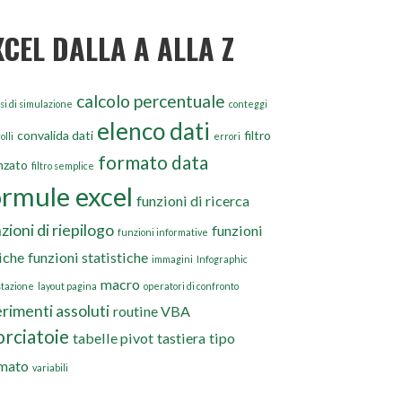
XCEL DALLA A ALLA Z
calcolo percentuale
si di simulazione
conteggi
elenco dati
convalida dati
filtro
olli
errori
formato data
nzato
filtro semplice
ormule excel
funzioni di ricerca
zioni di riepilogo
funzioni
funzioni informative
iche
funzioni statistiche
immagini
Infographic
macro
stazione
layout pagina
operatori di confronto
erimenti assoluti
routine VBA
orciatoie
tabelle pivot
tastiera
tipo
mato
variabili