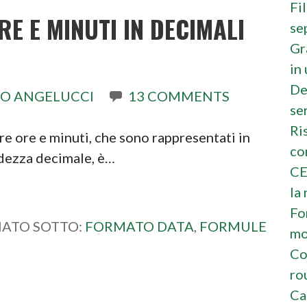
Fi
E E MINUTI IN DECIMALI
se
Gr
in
De
O ANGELUCCI
13 COMMENTS
se
Ri
ire ore e minuti, che sono rappresentati in
co
ndezza decimale, è…
CE
la 
Fo
IATO SOTTO:
FORMATO DATA
,
FORMULE
mo
Co
ro
Ca